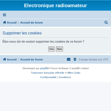
Electronique radioamateur
R
Accueil
Accueil du forum
e
Supprimer les cookies
c
h
Êtes-vous sûr de vouloir supprimer les cookies de ce forum ?
e
r
c
Accueil
Accueil du forum
Fuseau horaire sur
UTC
h
Développé par
phpBB
® Forum Software © phpBB Limited
e
Traduction française officielle
©
Miles Cellar
r
Confidentialité
|
Conditions