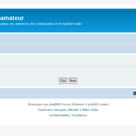
oamateur
ateur, les antennes, les composants et le matériel radio
Développé par
phpBB
® Forum Software © phpBB Limited
Traduction française officielle
©
Miles Cellar
Confidentialité
|
Conditions