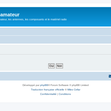
oamateur
ateur, les antennes, les composants et le matériel radio
Développé par
phpBB
® Forum Software © phpBB Limited
Traduction française officielle
©
Miles Cellar
Confidentialité
|
Conditions