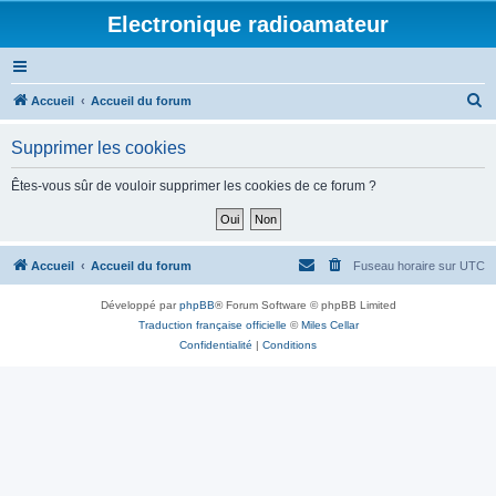
Electronique radioamateur
R
Accueil
Accueil du forum
e
Supprimer les cookies
c
h
Êtes-vous sûr de vouloir supprimer les cookies de ce forum ?
e
r
c
Accueil
Accueil du forum
Fuseau horaire sur
UTC
h
Développé par
phpBB
® Forum Software © phpBB Limited
e
Traduction française officielle
©
Miles Cellar
r
Confidentialité
|
Conditions