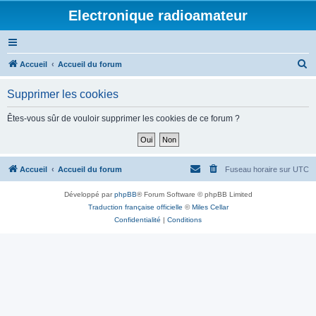
Electronique radioamateur
R
Accueil
Accueil du forum
e
Supprimer les cookies
c
h
Êtes-vous sûr de vouloir supprimer les cookies de ce forum ?
e
r
c
Accueil
Accueil du forum
Fuseau horaire sur
UTC
h
Développé par
phpBB
® Forum Software © phpBB Limited
e
Traduction française officielle
©
Miles Cellar
r
Confidentialité
|
Conditions