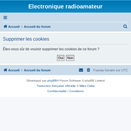
Electronique radioamateur
R
Accueil
Accueil du forum
e
Supprimer les cookies
c
h
Êtes-vous sûr de vouloir supprimer les cookies de ce forum ?
e
r
c
Accueil
Accueil du forum
Fuseau horaire sur
UTC
h
Développé par
phpBB
® Forum Software © phpBB Limited
e
Traduction française officielle
©
Miles Cellar
r
Confidentialité
|
Conditions