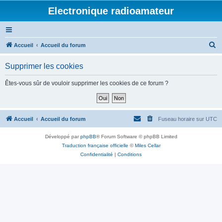
Electronique radioamateur
R
Accueil
Accueil du forum
e
Supprimer les cookies
c
h
Êtes-vous sûr de vouloir supprimer les cookies de ce forum ?
e
r
c
Accueil
Accueil du forum
Fuseau horaire sur
UTC
h
Développé par
phpBB
® Forum Software © phpBB Limited
e
Traduction française officielle
©
Miles Cellar
r
Confidentialité
|
Conditions