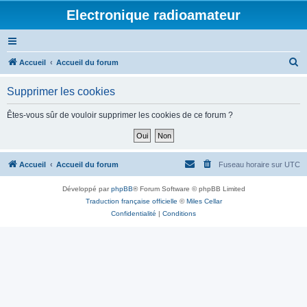
Electronique radioamateur
R
Accueil
Accueil du forum
e
Supprimer les cookies
c
h
Êtes-vous sûr de vouloir supprimer les cookies de ce forum ?
e
r
c
Accueil
Accueil du forum
Fuseau horaire sur
UTC
h
Développé par
phpBB
® Forum Software © phpBB Limited
e
Traduction française officielle
©
Miles Cellar
r
Confidentialité
|
Conditions