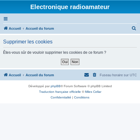
Electronique radioamateur
R
Accueil
Accueil du forum
e
Supprimer les cookies
c
h
Êtes-vous sûr de vouloir supprimer les cookies de ce forum ?
e
r
c
Accueil
Accueil du forum
Fuseau horaire sur
UTC
h
Développé par
phpBB
® Forum Software © phpBB Limited
e
Traduction française officielle
©
Miles Cellar
r
Confidentialité
|
Conditions