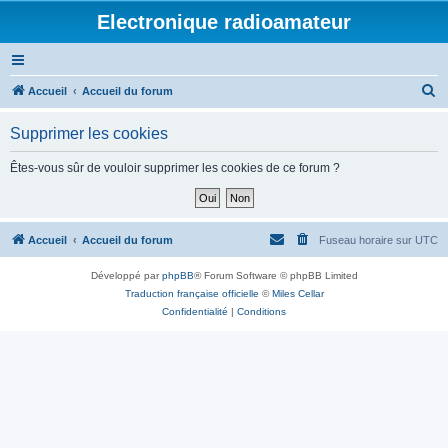
Electronique radioamateur
R
Accueil
Accueil du forum
e
Supprimer les cookies
c
h
Êtes-vous sûr de vouloir supprimer les cookies de ce forum ?
e
r
c
Accueil
Accueil du forum
Fuseau horaire sur
UTC
h
Développé par
phpBB
® Forum Software © phpBB Limited
e
Traduction française officielle
©
Miles Cellar
r
Confidentialité
|
Conditions