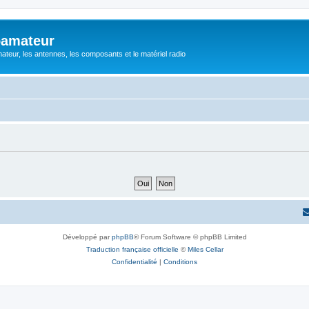
oamateur
ateur, les antennes, les composants et le matériel radio
Développé par
phpBB
® Forum Software © phpBB Limited
Traduction française officielle
©
Miles Cellar
Confidentialité
|
Conditions