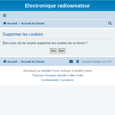
Electronique radioamateur
R
Accueil
Accueil du forum
e
Supprimer les cookies
c
h
Êtes-vous sûr de vouloir supprimer les cookies de ce forum ?
e
r
c
Accueil
Accueil du forum
Fuseau horaire sur
UTC
h
Développé par
phpBB
® Forum Software © phpBB Limited
e
Traduction française officielle
©
Miles Cellar
r
Confidentialité
|
Conditions