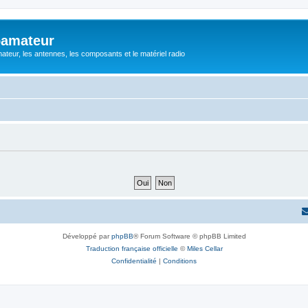
oamateur
ateur, les antennes, les composants et le matériel radio
Développé par
phpBB
® Forum Software © phpBB Limited
Traduction française officielle
©
Miles Cellar
Confidentialité
|
Conditions