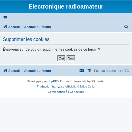
Electronique radioamateur
R
Accueil
Accueil du forum
e
Supprimer les cookies
c
h
Êtes-vous sûr de vouloir supprimer les cookies de ce forum ?
e
r
c
Accueil
Accueil du forum
Fuseau horaire sur
UTC
h
Développé par
phpBB
® Forum Software © phpBB Limited
e
Traduction française officielle
©
Miles Cellar
r
Confidentialité
|
Conditions