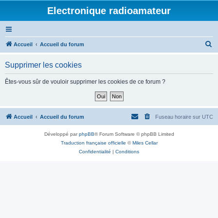
Electronique radioamateur
R
Accueil
Accueil du forum
e
Supprimer les cookies
c
h
Êtes-vous sûr de vouloir supprimer les cookies de ce forum ?
e
r
c
Accueil
Accueil du forum
Fuseau horaire sur
UTC
h
Développé par
phpBB
® Forum Software © phpBB Limited
e
Traduction française officielle
©
Miles Cellar
r
Confidentialité
|
Conditions