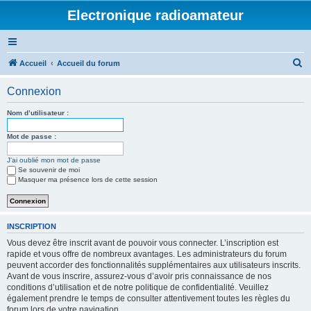
Electronique radioamateur
R
Accueil
Accueil du forum
e
Connexion
c
h
Nom d’utilisateur :
e
Mot de passe :
r
J’ai oublié mon mot de passe
c
Se souvenir de moi
h
Masquer ma présence lors de cette session
e
r
INSCRIPTION
Vous devez être inscrit avant de pouvoir vous connecter. L’inscription est
rapide et vous offre de nombreux avantages. Les administrateurs du forum
peuvent accorder des fonctionnalités supplémentaires aux utilisateurs inscrits.
Avant de vous inscrire, assurez-vous d’avoir pris connaissance de nos
conditions d’utilisation et de notre politique de confidentialité. Veuillez
également prendre le temps de consulter attentivement toutes les règles du
forum lors de votre navigation.