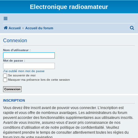
Electronique radioamateur
R
Accueil
Accueil du forum
e
Connexion
c
h
Nom d’utilisateur :
e
Mot de passe :
r
J’ai oublié mon mot de passe
c
Se souvenir de moi
h
Masquer ma présence lors de cette session
e
r
INSCRIPTION
Vous devez être inscrit avant de pouvoir vous connecter. L’inscription est
rapide et vous offre de nombreux avantages. Les administrateurs du forum
peuvent accorder des fonctionnalités supplémentaires aux utilisateurs inscrits.
Avant de vous inscrire, assurez-vous d’avoir pris connaissance de nos
conditions d’utilisation et de notre politique de confidentialité. Veuillez
également prendre le temps de consulter attentivement toutes les règles du
forum lors de votre navigation.