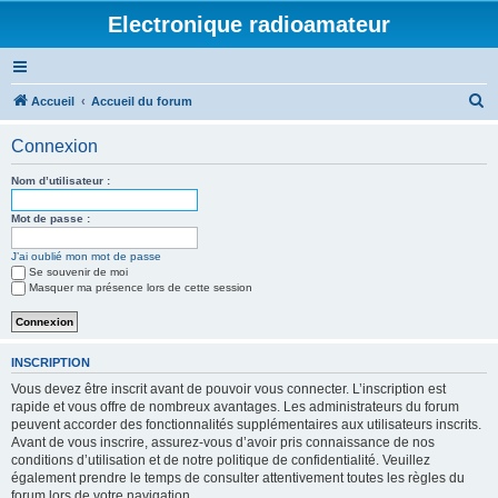
Electronique radioamateur
R
Accueil
Accueil du forum
e
Connexion
c
h
Nom d’utilisateur :
e
Mot de passe :
r
J’ai oublié mon mot de passe
c
Se souvenir de moi
h
Masquer ma présence lors de cette session
e
r
INSCRIPTION
Vous devez être inscrit avant de pouvoir vous connecter. L’inscription est
rapide et vous offre de nombreux avantages. Les administrateurs du forum
peuvent accorder des fonctionnalités supplémentaires aux utilisateurs inscrits.
Avant de vous inscrire, assurez-vous d’avoir pris connaissance de nos
conditions d’utilisation et de notre politique de confidentialité. Veuillez
également prendre le temps de consulter attentivement toutes les règles du
forum lors de votre navigation.