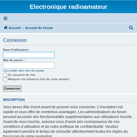
Electronique radioamateur
R
Accueil
Accueil du forum
e
Connexion
c
h
Nom d’utilisateur :
e
Mot de passe :
r
J’ai oublié mon mot de passe
c
Se souvenir de moi
h
Masquer ma présence lors de cette session
e
r
INSCRIPTION
Vous devez être inscrit avant de pouvoir vous connecter. L’inscription est
rapide et vous offre de nombreux avantages. Les administrateurs du forum
peuvent accorder des fonctionnalités supplémentaires aux utilisateurs inscrits.
Avant de vous inscrire, assurez-vous d’avoir pris connaissance de nos
conditions d’utilisation et de notre politique de confidentialité. Veuillez
également prendre le temps de consulter attentivement toutes les règles du
forum lors de votre navigation.