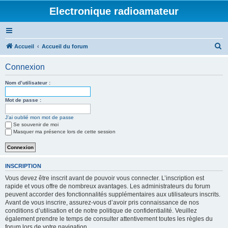
Electronique radioamateur
R
Accueil
Accueil du forum
e
Connexion
c
h
Nom d’utilisateur :
e
Mot de passe :
r
J’ai oublié mon mot de passe
c
Se souvenir de moi
h
Masquer ma présence lors de cette session
e
r
INSCRIPTION
Vous devez être inscrit avant de pouvoir vous connecter. L’inscription est
rapide et vous offre de nombreux avantages. Les administrateurs du forum
peuvent accorder des fonctionnalités supplémentaires aux utilisateurs inscrits.
Avant de vous inscrire, assurez-vous d’avoir pris connaissance de nos
conditions d’utilisation et de notre politique de confidentialité. Veuillez
également prendre le temps de consulter attentivement toutes les règles du
forum lors de votre navigation.