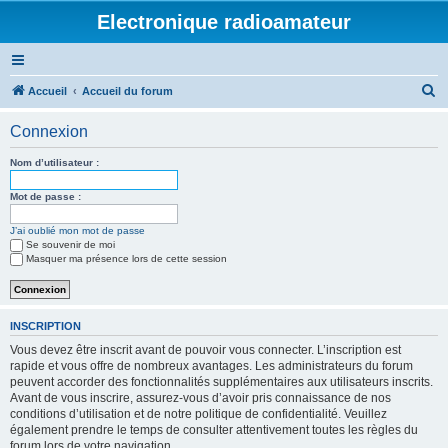
Electronique radioamateur
R
Accueil
Accueil du forum
e
Connexion
c
h
Nom d’utilisateur :
e
Mot de passe :
r
J’ai oublié mon mot de passe
c
Se souvenir de moi
h
Masquer ma présence lors de cette session
e
r
INSCRIPTION
Vous devez être inscrit avant de pouvoir vous connecter. L’inscription est
rapide et vous offre de nombreux avantages. Les administrateurs du forum
peuvent accorder des fonctionnalités supplémentaires aux utilisateurs inscrits.
Avant de vous inscrire, assurez-vous d’avoir pris connaissance de nos
conditions d’utilisation et de notre politique de confidentialité. Veuillez
également prendre le temps de consulter attentivement toutes les règles du
forum lors de votre navigation.