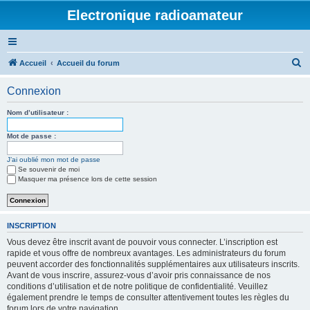
Electronique radioamateur
R
Accueil
Accueil du forum
e
Connexion
c
h
Nom d’utilisateur :
e
Mot de passe :
r
J’ai oublié mon mot de passe
c
Se souvenir de moi
h
Masquer ma présence lors de cette session
e
r
INSCRIPTION
Vous devez être inscrit avant de pouvoir vous connecter. L’inscription est
rapide et vous offre de nombreux avantages. Les administrateurs du forum
peuvent accorder des fonctionnalités supplémentaires aux utilisateurs inscrits.
Avant de vous inscrire, assurez-vous d’avoir pris connaissance de nos
conditions d’utilisation et de notre politique de confidentialité. Veuillez
également prendre le temps de consulter attentivement toutes les règles du
forum lors de votre navigation.