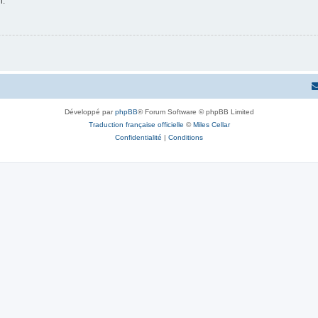
n.
Développé par
phpBB
® Forum Software © phpBB Limited
Traduction française officielle
©
Miles Cellar
Confidentialité
|
Conditions