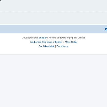
n.
Développé par
phpBB
® Forum Software © phpBB Limited
Traduction française officielle
©
Miles Cellar
Confidentialité
|
Conditions