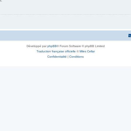
n.
Développé par
phpBB
® Forum Software © phpBB Limited
Traduction française officielle
©
Miles Cellar
Confidentialité
|
Conditions