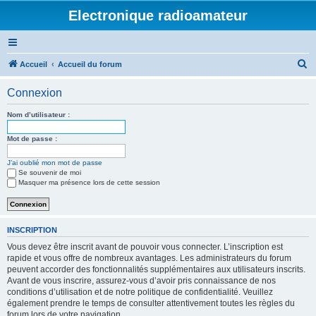
Electronique radioamateur
R
Accueil
Accueil du forum
e
Connexion
c
h
Nom d’utilisateur :
e
Mot de passe :
r
J’ai oublié mon mot de passe
c
Se souvenir de moi
h
Masquer ma présence lors de cette session
e
r
INSCRIPTION
Vous devez être inscrit avant de pouvoir vous connecter. L’inscription est
rapide et vous offre de nombreux avantages. Les administrateurs du forum
peuvent accorder des fonctionnalités supplémentaires aux utilisateurs inscrits.
Avant de vous inscrire, assurez-vous d’avoir pris connaissance de nos
conditions d’utilisation et de notre politique de confidentialité. Veuillez
également prendre le temps de consulter attentivement toutes les règles du
forum lors de votre navigation.