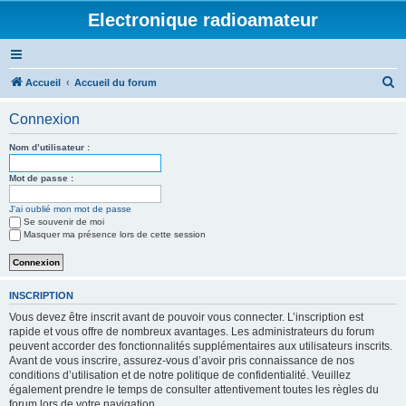
Electronique radioamateur
R
Accueil
Accueil du forum
e
Connexion
c
h
Nom d’utilisateur :
e
Mot de passe :
r
J’ai oublié mon mot de passe
c
Se souvenir de moi
h
Masquer ma présence lors de cette session
e
r
INSCRIPTION
Vous devez être inscrit avant de pouvoir vous connecter. L’inscription est
rapide et vous offre de nombreux avantages. Les administrateurs du forum
peuvent accorder des fonctionnalités supplémentaires aux utilisateurs inscrits.
Avant de vous inscrire, assurez-vous d’avoir pris connaissance de nos
conditions d’utilisation et de notre politique de confidentialité. Veuillez
également prendre le temps de consulter attentivement toutes les règles du
forum lors de votre navigation.