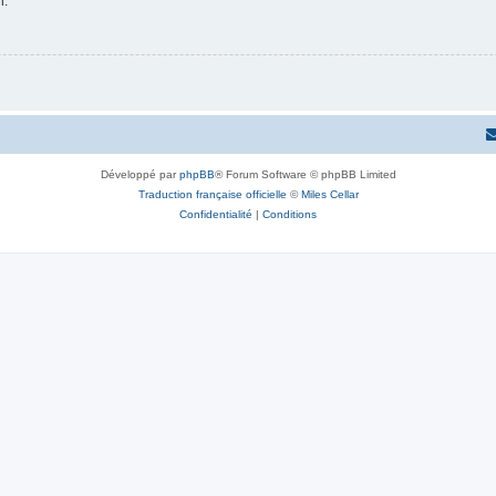
n.
Développé par
phpBB
® Forum Software © phpBB Limited
Traduction française officielle
©
Miles Cellar
Confidentialité
|
Conditions