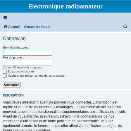
Electronique radioamateur
R
Accueil
Accueil du forum
e
Connexion
c
h
Nom d’utilisateur :
e
Mot de passe :
r
J’ai oublié mon mot de passe
c
Se souvenir de moi
h
Masquer ma présence lors de cette session
e
r
INSCRIPTION
Vous devez être inscrit avant de pouvoir vous connecter. L’inscription est
rapide et vous offre de nombreux avantages. Les administrateurs du forum
peuvent accorder des fonctionnalités supplémentaires aux utilisateurs inscrits.
Avant de vous inscrire, assurez-vous d’avoir pris connaissance de nos
conditions d’utilisation et de notre politique de confidentialité. Veuillez
également prendre le temps de consulter attentivement toutes les règles du
forum lors de votre navigation.