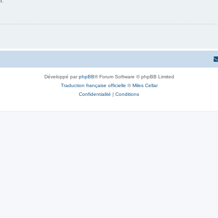
n.
Développé par
phpBB
® Forum Software © phpBB Limited
Traduction française officielle
©
Miles Cellar
Confidentialité
|
Conditions