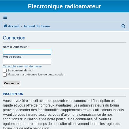
Electronique radioamateur
R
Accueil
Accueil du forum
e
Connexion
c
h
Nom d’utilisateur :
e
Mot de passe :
r
J’ai oublié mon mot de passe
c
Se souvenir de moi
h
Masquer ma présence lors de cette session
e
r
INSCRIPTION
Vous devez être inscrit avant de pouvoir vous connecter. L’inscription est
rapide et vous offre de nombreux avantages. Les administrateurs du forum
peuvent accorder des fonctionnalités supplémentaires aux utilisateurs inscrits.
Avant de vous inscrire, assurez-vous d’avoir pris connaissance de nos
conditions d’utilisation et de notre politique de confidentialité. Veuillez
également prendre le temps de consulter attentivement toutes les règles du
forum lors de votre navigation.