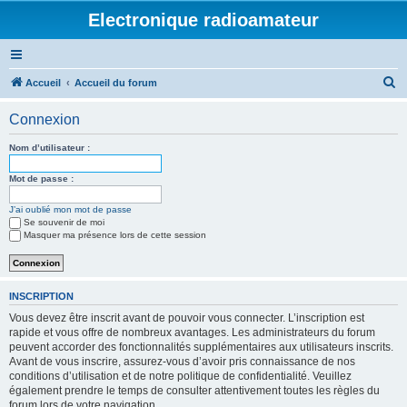
Electronique radioamateur
R
Accueil
Accueil du forum
e
Connexion
c
h
Nom d’utilisateur :
e
Mot de passe :
r
J’ai oublié mon mot de passe
c
Se souvenir de moi
h
Masquer ma présence lors de cette session
e
r
INSCRIPTION
Vous devez être inscrit avant de pouvoir vous connecter. L’inscription est
rapide et vous offre de nombreux avantages. Les administrateurs du forum
peuvent accorder des fonctionnalités supplémentaires aux utilisateurs inscrits.
Avant de vous inscrire, assurez-vous d’avoir pris connaissance de nos
conditions d’utilisation et de notre politique de confidentialité. Veuillez
également prendre le temps de consulter attentivement toutes les règles du
forum lors de votre navigation.