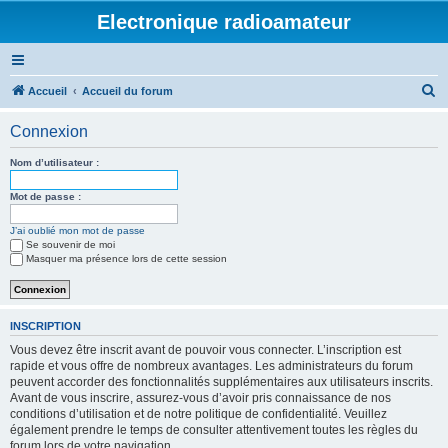
Electronique radioamateur
R
Accueil
Accueil du forum
e
Connexion
c
h
Nom d’utilisateur :
e
Mot de passe :
r
J’ai oublié mon mot de passe
c
Se souvenir de moi
h
Masquer ma présence lors de cette session
e
r
INSCRIPTION
Vous devez être inscrit avant de pouvoir vous connecter. L’inscription est
rapide et vous offre de nombreux avantages. Les administrateurs du forum
peuvent accorder des fonctionnalités supplémentaires aux utilisateurs inscrits.
Avant de vous inscrire, assurez-vous d’avoir pris connaissance de nos
conditions d’utilisation et de notre politique de confidentialité. Veuillez
également prendre le temps de consulter attentivement toutes les règles du
forum lors de votre navigation.