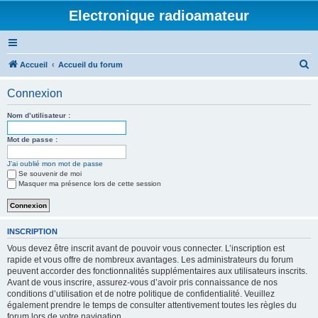
Electronique radioamateur
R
Accueil
Accueil du forum
e
Connexion
c
h
Nom d’utilisateur :
e
Mot de passe :
r
J’ai oublié mon mot de passe
c
Se souvenir de moi
h
Masquer ma présence lors de cette session
e
r
INSCRIPTION
Vous devez être inscrit avant de pouvoir vous connecter. L’inscription est
rapide et vous offre de nombreux avantages. Les administrateurs du forum
peuvent accorder des fonctionnalités supplémentaires aux utilisateurs inscrits.
Avant de vous inscrire, assurez-vous d’avoir pris connaissance de nos
conditions d’utilisation et de notre politique de confidentialité. Veuillez
également prendre le temps de consulter attentivement toutes les règles du
forum lors de votre navigation.