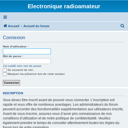
Electronique radioamateur
R
Accueil
Accueil du forum
e
Connexion
c
h
Nom d’utilisateur :
e
Mot de passe :
r
J’ai oublié mon mot de passe
c
Se souvenir de moi
h
Masquer ma présence lors de cette session
e
r
INSCRIPTION
Vous devez être inscrit avant de pouvoir vous connecter. L’inscription est
rapide et vous offre de nombreux avantages. Les administrateurs du forum
peuvent accorder des fonctionnalités supplémentaires aux utilisateurs inscrits.
Avant de vous inscrire, assurez-vous d’avoir pris connaissance de nos
conditions d’utilisation et de notre politique de confidentialité. Veuillez
également prendre le temps de consulter attentivement toutes les règles du
forum lors de votre navigation.