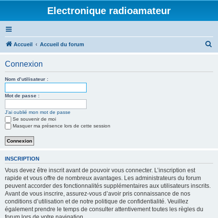
Electronique radioamateur
R
Accueil
Accueil du forum
e
Connexion
c
h
Nom d’utilisateur :
e
Mot de passe :
r
J’ai oublié mon mot de passe
c
Se souvenir de moi
h
Masquer ma présence lors de cette session
e
r
INSCRIPTION
Vous devez être inscrit avant de pouvoir vous connecter. L’inscription est
rapide et vous offre de nombreux avantages. Les administrateurs du forum
peuvent accorder des fonctionnalités supplémentaires aux utilisateurs inscrits.
Avant de vous inscrire, assurez-vous d’avoir pris connaissance de nos
conditions d’utilisation et de notre politique de confidentialité. Veuillez
également prendre le temps de consulter attentivement toutes les règles du
forum lors de votre navigation.