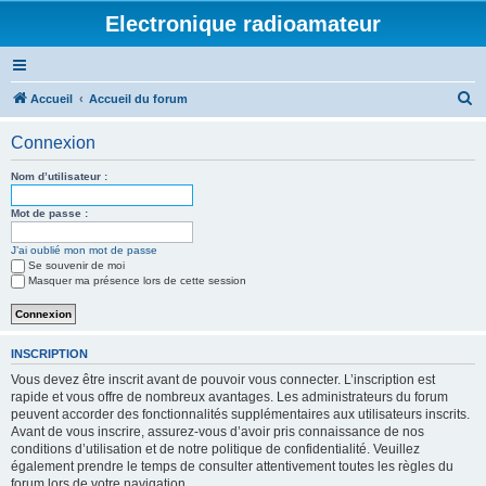
Electronique radioamateur
R
Accueil
Accueil du forum
e
Connexion
c
h
Nom d’utilisateur :
e
Mot de passe :
r
J’ai oublié mon mot de passe
c
Se souvenir de moi
h
Masquer ma présence lors de cette session
e
r
INSCRIPTION
Vous devez être inscrit avant de pouvoir vous connecter. L’inscription est
rapide et vous offre de nombreux avantages. Les administrateurs du forum
peuvent accorder des fonctionnalités supplémentaires aux utilisateurs inscrits.
Avant de vous inscrire, assurez-vous d’avoir pris connaissance de nos
conditions d’utilisation et de notre politique de confidentialité. Veuillez
également prendre le temps de consulter attentivement toutes les règles du
forum lors de votre navigation.