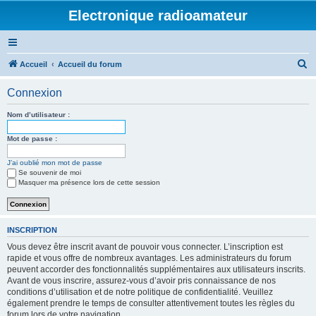
Electronique radioamateur
R
Accueil
Accueil du forum
e
Connexion
c
h
Nom d’utilisateur :
e
Mot de passe :
r
J’ai oublié mon mot de passe
c
Se souvenir de moi
h
Masquer ma présence lors de cette session
e
r
INSCRIPTION
Vous devez être inscrit avant de pouvoir vous connecter. L’inscription est
rapide et vous offre de nombreux avantages. Les administrateurs du forum
peuvent accorder des fonctionnalités supplémentaires aux utilisateurs inscrits.
Avant de vous inscrire, assurez-vous d’avoir pris connaissance de nos
conditions d’utilisation et de notre politique de confidentialité. Veuillez
également prendre le temps de consulter attentivement toutes les règles du
forum lors de votre navigation.