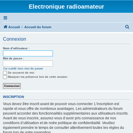
Electronique radioamateur
R
Accueil
Accueil du forum
e
Connexion
c
h
Nom d’utilisateur :
e
Mot de passe :
r
J’ai oublié mon mot de passe
c
Se souvenir de moi
h
Masquer ma présence lors de cette session
e
r
INSCRIPTION
Vous devez être inscrit avant de pouvoir vous connecter. L’inscription est
rapide et vous offre de nombreux avantages. Les administrateurs du forum
peuvent accorder des fonctionnalités supplémentaires aux utilisateurs inscrits.
Avant de vous inscrire, assurez-vous d’avoir pris connaissance de nos
conditions d’utilisation et de notre politique de confidentialité. Veuillez
également prendre le temps de consulter attentivement toutes les règles du
forum lors de votre navigation.