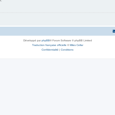
n.
Développé par
phpBB
® Forum Software © phpBB Limited
Traduction française officielle
©
Miles Cellar
Confidentialité
|
Conditions