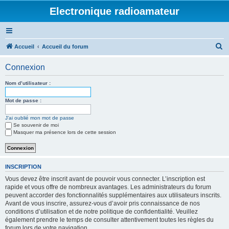
Electronique radioamateur
R
Accueil
Accueil du forum
e
Connexion
c
h
Nom d’utilisateur :
e
Mot de passe :
r
J’ai oublié mon mot de passe
c
Se souvenir de moi
h
Masquer ma présence lors de cette session
e
r
INSCRIPTION
Vous devez être inscrit avant de pouvoir vous connecter. L’inscription est
rapide et vous offre de nombreux avantages. Les administrateurs du forum
peuvent accorder des fonctionnalités supplémentaires aux utilisateurs inscrits.
Avant de vous inscrire, assurez-vous d’avoir pris connaissance de nos
conditions d’utilisation et de notre politique de confidentialité. Veuillez
également prendre le temps de consulter attentivement toutes les règles du
forum lors de votre navigation.