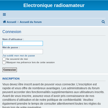
Electronique radioamateur
R
Accueil
Accueil du forum
e
Connexion
c
h
Nom d’utilisateur :
e
Mot de passe :
r
J’ai oublié mon mot de passe
c
Se souvenir de moi
h
Masquer ma présence lors de cette session
e
r
INSCRIPTION
Vous devez être inscrit avant de pouvoir vous connecter. L’inscription est
rapide et vous offre de nombreux avantages. Les administrateurs du forum
peuvent accorder des fonctionnalités supplémentaires aux utilisateurs inscrits.
Avant de vous inscrire, assurez-vous d’avoir pris connaissance de nos
conditions d’utilisation et de notre politique de confidentialité. Veuillez
également prendre le temps de consulter attentivement toutes les règles du
forum lors de votre navigation.