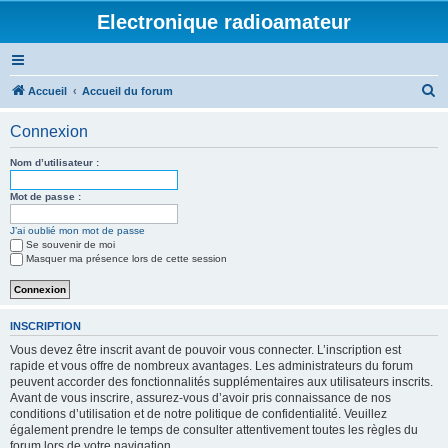
Electronique radioamateur
R
Accueil
Accueil du forum
e
Connexion
c
h
Nom d’utilisateur :
e
Mot de passe :
r
J’ai oublié mon mot de passe
c
Se souvenir de moi
h
Masquer ma présence lors de cette session
e
r
INSCRIPTION
Vous devez être inscrit avant de pouvoir vous connecter. L’inscription est
rapide et vous offre de nombreux avantages. Les administrateurs du forum
peuvent accorder des fonctionnalités supplémentaires aux utilisateurs inscrits.
Avant de vous inscrire, assurez-vous d’avoir pris connaissance de nos
conditions d’utilisation et de notre politique de confidentialité. Veuillez
également prendre le temps de consulter attentivement toutes les règles du
forum lors de votre navigation.