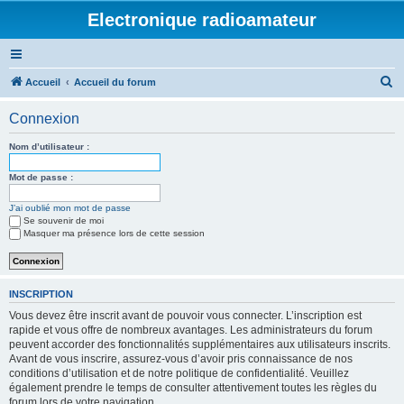
Electronique radioamateur
R
Accueil
Accueil du forum
e
Connexion
c
h
Nom d’utilisateur :
e
Mot de passe :
r
J’ai oublié mon mot de passe
c
Se souvenir de moi
h
Masquer ma présence lors de cette session
e
r
INSCRIPTION
Vous devez être inscrit avant de pouvoir vous connecter. L’inscription est
rapide et vous offre de nombreux avantages. Les administrateurs du forum
peuvent accorder des fonctionnalités supplémentaires aux utilisateurs inscrits.
Avant de vous inscrire, assurez-vous d’avoir pris connaissance de nos
conditions d’utilisation et de notre politique de confidentialité. Veuillez
également prendre le temps de consulter attentivement toutes les règles du
forum lors de votre navigation.