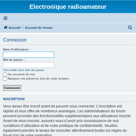
Electronique radioamateur
R
Accueil
Accueil du forum
e
Connexion
c
h
Nom d’utilisateur :
e
Mot de passe :
r
J’ai oublié mon mot de passe
c
Se souvenir de moi
h
Masquer ma présence lors de cette session
e
r
INSCRIPTION
Vous devez être inscrit avant de pouvoir vous connecter. L’inscription est
rapide et vous offre de nombreux avantages. Les administrateurs du forum
peuvent accorder des fonctionnalités supplémentaires aux utilisateurs inscrits.
Avant de vous inscrire, assurez-vous d’avoir pris connaissance de nos
conditions d’utilisation et de notre politique de confidentialité. Veuillez
également prendre le temps de consulter attentivement toutes les règles du
forum lors de votre navigation.