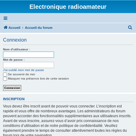
Electronique radioamateur
R
Accueil
Accueil du forum
e
Connexion
c
h
Nom d’utilisateur :
e
Mot de passe :
r
J’ai oublié mon mot de passe
c
Se souvenir de moi
h
Masquer ma présence lors de cette session
e
r
INSCRIPTION
Vous devez être inscrit avant de pouvoir vous connecter. L’inscription est
rapide et vous offre de nombreux avantages. Les administrateurs du forum
peuvent accorder des fonctionnalités supplémentaires aux utilisateurs inscrits.
Avant de vous inscrire, assurez-vous d’avoir pris connaissance de nos
conditions d’utilisation et de notre politique de confidentialité. Veuillez
également prendre le temps de consulter attentivement toutes les règles du
forum lors de votre navigation.