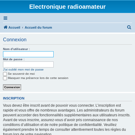
Electronique radioamateur
R
Accueil
Accueil du forum
e
Connexion
c
h
Nom d’utilisateur :
e
Mot de passe :
r
J’ai oublié mon mot de passe
c
Se souvenir de moi
h
Masquer ma présence lors de cette session
e
r
INSCRIPTION
Vous devez être inscrit avant de pouvoir vous connecter. L’inscription est
rapide et vous offre de nombreux avantages. Les administrateurs du forum
peuvent accorder des fonctionnalités supplémentaires aux utilisateurs inscrits.
Avant de vous inscrire, assurez-vous d’avoir pris connaissance de nos
conditions d’utilisation et de notre politique de confidentialité. Veuillez
également prendre le temps de consulter attentivement toutes les règles du
forum lors de votre navigation.