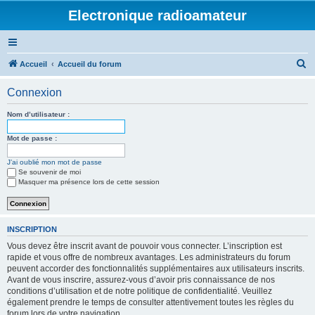
Electronique radioamateur
R
Accueil
Accueil du forum
e
Connexion
c
h
Nom d’utilisateur :
e
Mot de passe :
r
J’ai oublié mon mot de passe
c
Se souvenir de moi
h
Masquer ma présence lors de cette session
e
r
INSCRIPTION
Vous devez être inscrit avant de pouvoir vous connecter. L’inscription est
rapide et vous offre de nombreux avantages. Les administrateurs du forum
peuvent accorder des fonctionnalités supplémentaires aux utilisateurs inscrits.
Avant de vous inscrire, assurez-vous d’avoir pris connaissance de nos
conditions d’utilisation et de notre politique de confidentialité. Veuillez
également prendre le temps de consulter attentivement toutes les règles du
forum lors de votre navigation.