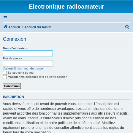
Electronique radioamateur
R
Accueil
Accueil du forum
e
Connexion
c
h
Nom d’utilisateur :
e
Mot de passe :
r
J’ai oublié mon mot de passe
c
Se souvenir de moi
h
Masquer ma présence lors de cette session
e
r
INSCRIPTION
Vous devez être inscrit avant de pouvoir vous connecter. L’inscription est
rapide et vous offre de nombreux avantages. Les administrateurs du forum
peuvent accorder des fonctionnalités supplémentaires aux utilisateurs inscrits.
Avant de vous inscrire, assurez-vous d’avoir pris connaissance de nos
conditions d’utilisation et de notre politique de confidentialité. Veuillez
également prendre le temps de consulter attentivement toutes les règles du
forum lors de votre navigation.