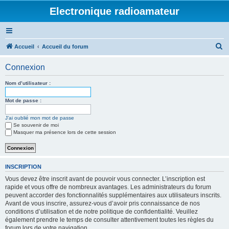
Electronique radioamateur
R
Accueil
Accueil du forum
e
Connexion
c
h
Nom d’utilisateur :
e
Mot de passe :
r
J’ai oublié mon mot de passe
c
Se souvenir de moi
h
Masquer ma présence lors de cette session
e
r
INSCRIPTION
Vous devez être inscrit avant de pouvoir vous connecter. L’inscription est
rapide et vous offre de nombreux avantages. Les administrateurs du forum
peuvent accorder des fonctionnalités supplémentaires aux utilisateurs inscrits.
Avant de vous inscrire, assurez-vous d’avoir pris connaissance de nos
conditions d’utilisation et de notre politique de confidentialité. Veuillez
également prendre le temps de consulter attentivement toutes les règles du
forum lors de votre navigation.